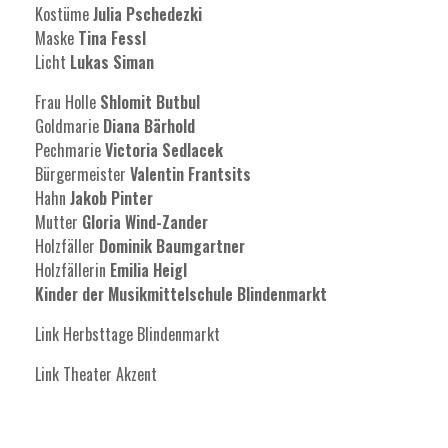
Kostüme
Julia Pschedezki
Maske
Tina Fessl
Licht
Lukas Siman
Frau Holle
Shlomit Butbul
Goldmarie
Diana Bärhold
Pechmarie
Victoria Sedlacek
Bürgermeister
Valentin Frantsits
Hahn
Jakob Pinter
Mutter
Gloria Wind-Zander
Holzfäller
Dominik Baumgartner
Holzfällerin
Emilia Heigl
Kinder der Musikmittelschule Blindenmarkt
Link Herbsttage Blindenmarkt
Link Theater Akzent