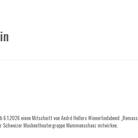
in
b 6.1.2026 einen Mitschnitt von André Hellers Wienerliedabend „Remassur
er Schweizer Maskentheatergruppe Mummenschanz mitwirken.