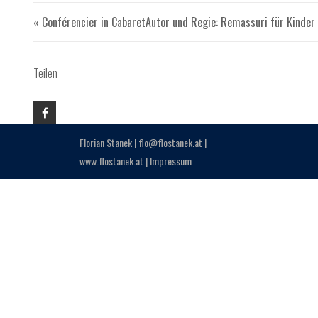
« Conférencier in Cabaret
Autor und Regie: Remassuri für Kinder
Teilen
Florian Stanek |
flo@flostanek.at
|
www.flostanek.at
|
Impressum