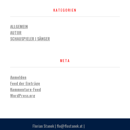
KATEGORIEN
ALLGEMEIN
AUTOR
SCHAUSPIELER | SÄNGER
META
Anmelden
Feed der Einträge
Kommentare-Feed
WordPress.org
Florian Stanek |
flo@flostanek.at
|