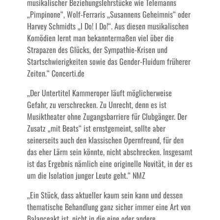
musikalischer Beziehungslehrstücke wie Telemanns
„Pimpinone“, Wolf-Ferraris „Susannens Geheimnis“ oder
Harvey Schmidts „I Do! I Do!“. Aus diesen musikalischen
Komödien lernt man bekanntermaßen viel über die
Strapazen des Glücks, der Sympathie-Krisen und
Startschwierigkeiten sowie das Gender-Fluidum früherer
Zeiten.“ Concerti.de
„Der Untertitel Kammeroper läuft möglicherweise
Gefahr, zu verschrecken. Zu Unrecht, denn es ist
Musiktheater ohne Zugangsbarriere für Clubgänger. Der
Zusatz „mit Beats“ ist ernstgemeint, sollte aber
seinerseits auch den klassischen Opernfreund, für den
das eher Lärm sein könnte, nicht abschrecken. Insgesamt
ist das Ergebnis nämlich eine originelle Novität, in der es
um die Isolation junger Leute geht.“ NMZ
„Ein Stück, dass aktueller kaum sein kann und dessen
thematische Behandlung ganz sicher immer eine Art von
Balanceakt ist, nicht in die eine oder andere