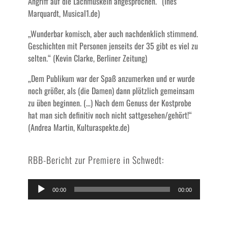
Angriff auf die Lachmuskeln angesprochen.“ (Ines
Marquardt, Musical1.de)
„Wunderbar komisch, aber auch nachdenklich stimmend.
Geschichten mit Personen jenseits der 35 gibt es viel zu
selten.“ (Kevin Clarke, Berliner Zeitung)
„Dem Publikum war der Spaß anzumerken und er wurde
noch größer, als (die Damen) dann plötzlich gemeinsam
zu üben beginnen. (…) Nach dem Genuss der Kostprobe
hat man sich definitiv noch nicht sattgesehen/gehört!“
(Andrea Martin, Kulturaspekte.de)
RBB-Bericht zur Premiere in Schwedt:
Audio-
00:00
00:00
Player