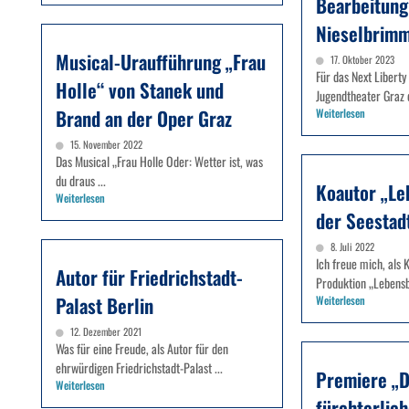
Bearbeitung
Nieselbrimm
Musical-Uraufführung „Frau
17. Oktober 2023
Für das Next Liberty
Holle“ von Stanek und
Jugendtheater Graz d
Brand an der Oper Graz
Weiterlesen
15. November 2022
Das Musical „Frau Holle Oder: Wetter ist, was
du draus ...
Koautor „Le
Weiterlesen
der Seestad
8. Juli 2022
Ich freue mich, als 
Autor für Friedrichstadt-
Produktion „Lebensb
Palast Berlin
Weiterlesen
12. Dezember 2021
Was für eine Freude, als Autor für den
ehrwürdigen Friedrichstadt-Palast ...
Premiere „D
Weiterlesen
fürchterlich