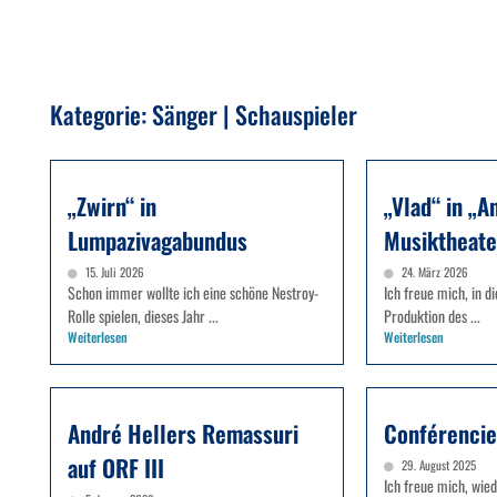
Kategorie: Sänger | Schauspieler
„Zwirn“ in
„Vlad“ in „A
Lumpazivagabundus
Musiktheate
15. Juli 2026
24. März 2026
Schon immer wollte ich eine schöne Nestroy-
Ich freue mich, in d
Rolle spielen, dieses Jahr ...
Produktion des ...
Weiterlesen
Weiterlesen
André Hellers Remassuri
Conférencie
auf ORF III
29. August 2025
Ich freue mich, wied