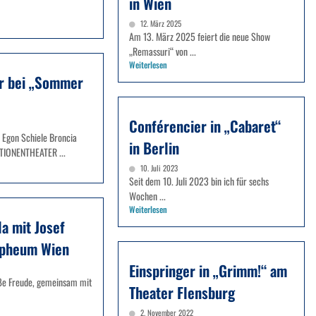
in Wien
12. März 2025
Am 13. März 2025 feiert die neue Show
„Remassuri“ von ...
Weiterlesen
r bei „Sommer
Conférencier in „Cabaret“
Egon Schiele Broncia
in Berlin
TATIONENTHEATER ...
10. Juli 2023
Seit dem 10. Juli 2023 bin ich für sechs
Wochen ...
Weiterlesen
a mit Josef
rpheum Wien
Einspringer in „Grimm!“ am
oße Freude, gemeinsam mit
Theater Flensburg
2. November 2022