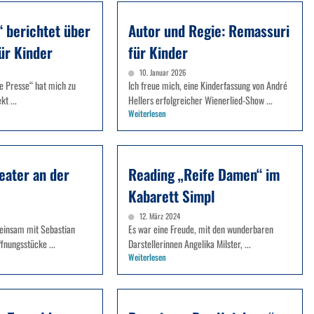
“ berichtet über
Autor und Regie: Remassuri
ür Kinder
für Kinder
10. Januar 2026
ie Presse“ hat mich zu
Ich freue mich, eine Kinderfassung von André
t ...
Hellers erfolgreicher Wienerlied-Show ...
Weiterlesen
eater an der
Reading „Reife Damen“ im
Kabarett Simpl
12. März 2024
einsam mit Sebastian
Es war eine Freude, mit den wunderbaren
fnungsstücke ...
Darstellerinnen Angelika Milster, ...
Weiterlesen