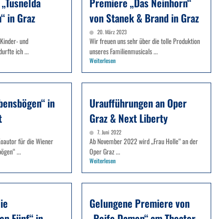
 „Tusnelda
Premiere „Das Neinhorn“
“ in Graz
von Stanek & Brand in Graz
20. März 2023
 Kinder- und
Wir freuen uns sehr über die tolle Produktion
urfte ich ...
unseres Familienmusicals ...
Weiterlesen
bensbögen“ in
Uraufführungen an Oper
t
Graz & Next Liberty
7. Juni 2022
Koautor für die Wiener
Ab November 2022 wird „Frau Holle“ an der
ögen“ ...
Oper Graz ...
Weiterlesen
ie
Gelungene Premiere von
en Fünf“ in
„Reife Damen“ am Theater