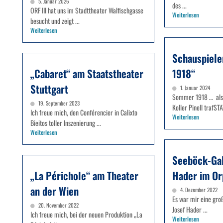
5. Januar 2026
des ...
ORF III hat uns im Stadttheater Walfischgasse
Weiterlesen
besucht und zeigt ...
Weiterlesen
Schauspiele
„Cabaret“ am Staatstheater
1918“
Stuttgart
1. Januar 2024
Sommer 1918 … als 
19. September 2023
Koller Pinell trafS
Ich freue mich, den Conférencier in Calixto
Weiterlesen
Bieitos toller Inszenierung ...
Weiterlesen
Seeböck-Gal
„La Périchole“ am Theater
Hader im O
an der Wien
4. Dezember 2022
Es war mir eine gr
20. November 2022
Josef Hader ...
Ich freue mich, bei der neuen Produktion „La
Weiterlesen