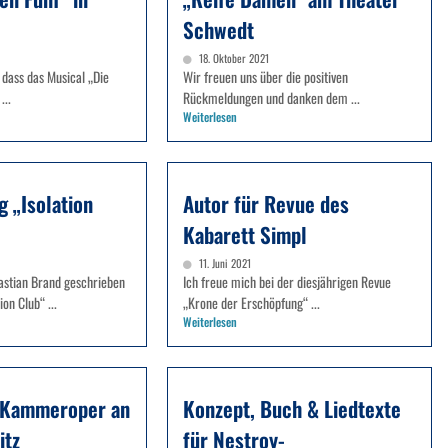
Schwedt
18. Oktober 2021
 dass das Musical „Die
Wir freuen uns über die positiven
...
Rückmeldungen und danken dem ...
Weiterlesen
 „Isolation
Autor für Revue des
Kabarett Simpl
11. Juni 2021
astian Brand geschrieben
Ich freue mich bei der diesjährigen Revue
on Club“ ...
„Krone der Erschöpfung“ ...
Weiterlesen
r Kammeroper an
Konzept, Buch & Liedtexte
itz
für Nestroy-