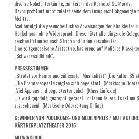
diverse Nobelunterkünfte, zur Zeit in das Kurhotel St. Moritz.
Davon profitiert nicht zuletzt seine dem Luxus nicht abgeneigte 
Melitta.
Axel befolgt die gesundheitlichen Anweisungen der Klinikleiterin 
Henkelmann ohne Widerspruch. Diese nützt allerdings die Geleg
reichen Patienten nach Strich und Faden auszubeuten.
Eine zeitgenössische Arztsatire, basierend auf Molières Klassike
„Schwarzwaldklinik“.
PRESSESTIMMEN
„Strotzt vor Humor und süffisanter Musikalität“ (Die Kultur B5 ak
„Die Premierengäste zeigten sich begeistert“ (Märkische Oderze
„Viel Applaus und begeisterter Jubel“ (Klassikinfo.de)
„Es wird gejodelt, gesteppt, getanzt. Fontänen feuern. Es ist ein
zuzuschauen!“ (Märkische Oderzeitung Online)
GEWINNER VON PUBLIKUMS- UND MEDIENPREIS / MUT AUTO
GÄRTNERPLATZTHEATER 2016
MITWIRKENDE