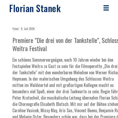
Florian Stanek
Posted:
9. Juli 2024
Premiere "Die drei von der Tankstelle", Schlos
Weitra Festival
Ein schönes Sommervergnügen, nach 10 Jahren wieder bei den
Festspielen Weitra zu Gast zu sein für die Filmoperette „Die drei
der Tankstelle“ mit den wunderbaren Melodien von Werner Richa
Heymann. In der malerischen Umgebung des Schlosses Weitra
mitten im Waldviertel und mit großartigen Kollegen macht es
besonders viel Spaß, einer der drei Tankwarte zu sein. Regie füh
Peter Kratochvil, die musikalische Leitung übernahm Florian Sch
die Choreografie Elisabeth Blutsch. Mit mir auf der Bühne stehen
Caroline Vasicek, Missy May, Aris Sas, Vincent Bueno, Benjamin Ru
und Melanie Oster. Besonders schön war, dass bei der Premiere 