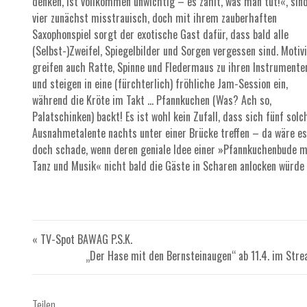
denken, ist vollkommen unwichtig – es zählt, was man tut!«, sin
vier zunächst misstrauisch, doch mit ihrem zauberhaften
Saxophonspiel sorgt der exotische Gast dafür, dass bald alle
(Selbst-)Zweifel, Spiegelbilder und Sorgen vergessen sind. Motiv
greifen auch Ratte, Spinne und Fledermaus zu ihren Instrumente
und steigen in eine (fürchterlich) fröhliche Jam-Session ein,
während die Kröte im Takt … Pfannkuchen (Was? Ach so,
Palatschinken) backt! Es ist wohl kein Zufall, dass sich fünf solc
Ausnahmetalente nachts unter einer Brücke treffen – da wäre e
doch schade, wenn deren geniale Idee einer »Pfannkuchenbude m
Tanz und Musik« nicht bald die Gäste in Scharen anlocken würde
« TV-Spot BAWAG P.S.K.
„Der Hase mit den Bernsteinaugen“ ab 11.4. im Str
Teilen