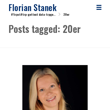
Florian Stanek
#!trpst#trp-gettext data-trpge...
20er
Posts tagged: 20er