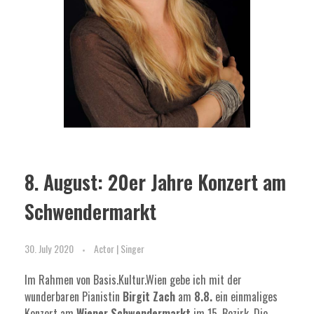
8. August: 20er Jahre Konzert am
Schwendermarkt
30. July 2020
Actor | Singer
Im Rahmen von Basis.Kultur.Wien gebe ich mit der
wunderbaren Pianistin
Birgit Zach
am
8.8.
ein einmaliges
Konzert am
Wiener Schwendermarkt
im 15. Bezirk. Die