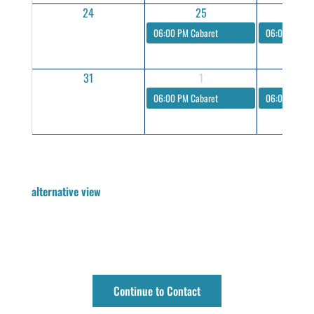
24
25
2
06:00 PM
Cabaret
06:00 PM
Ca
31
1
06:00 PM
Cabaret
06:00 PM
Ca
alternative view
Continue to Contact