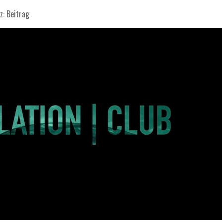
z:
Beitrag