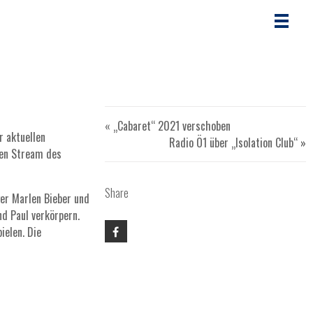
« „Cabaret“ 2021 verschoben
r aktuellen
Radio Ö1 über „Isolation Club“ »
nen Stream des
Share
ger Marlen Bieber und
d Paul verkörpern.
ielen. Die