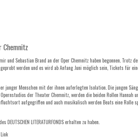
r Chemnitz
n mir und Sebastian Brand an der Oper Chemnitz haben begonnen. Trotz de
eprobt werden und es wird ab Anfang Juni möglich sein, Tickets für ei
er junger Menschen mit der ihnen auferlegten Isolation. Die jungen Sän
 Opernstudios der Theater Chemnitz, werden die beiden Rollen Hannah un
luchtsort aufgegriffen und auch musikalisch werden Beats eine Rolle sp
ng des DEUTSCHEN LITERATURFONDS erhalten zu haben.
Link