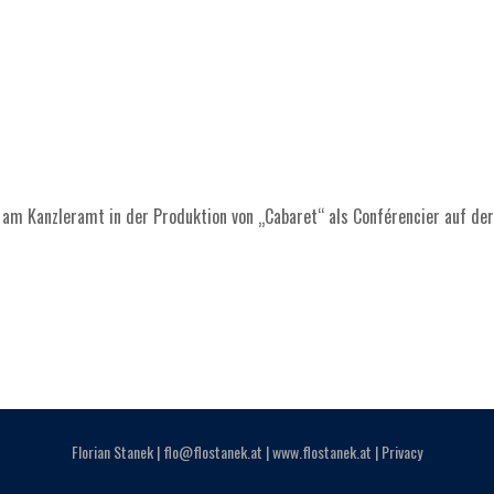
i am Kanzleramt in der Produktion von „Cabaret“ als Conférencier auf de
Florian Stanek |
flo@flostanek.at
|
www.flostanek.at
|
Privacy